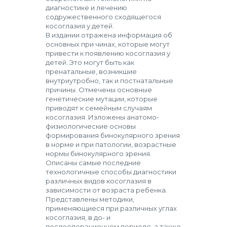
диагностике и лечению
содружественного сходящегося
косоглазия у детей.
В издании отражена информация об
основных при чинах, которые могут
привести к появлению косоглазия у
детей. Это могут быть как
пренатальные, возникшие
внутриутробно, так и постнатальные
причины. Отмечены основные
генетические мутации, которые
приводят к семейным случаям
косоглазия. Изложены анатомо-
физиологические основы
формирования бинокулярного зрения
в норме и при патологии, возрастные
нормы бинокулярного зрения.
Описаны самые последние
технологичные способы диагностики
различных видов косоглазия в
зависимости от возраста ребенка.
Представлены методики,
применяющиеся при различных углах
косоглазия, в до- и
послеоперационном периоде, а также