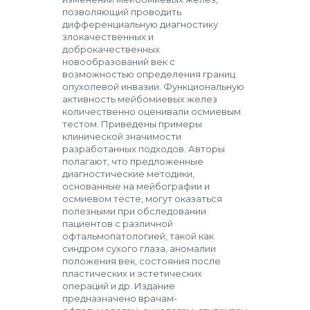
позволяющий проводить
дифференциальную диагностику
злокачественных и
доброкачественных
новообразований век с
возможностью определения границ
опухолевой инвазии. Функциональную
активность мейбомиевых желез
количественно оценивали осмиевым
тестом. Приведены примеры
клинической значимости
разработанных подходов. Авторы
полагают, что предложенные
диагностические методики,
основанные на мейбографии и
осмиевом тесте, могут оказаться
полезными при обследовании
пациентов с различной
офтальмопатологией, такой как
синдром сухого глаза, аномалии
положения век, состояния после
пластических и эстетических
операций и др. Издание
предназначено врачам-