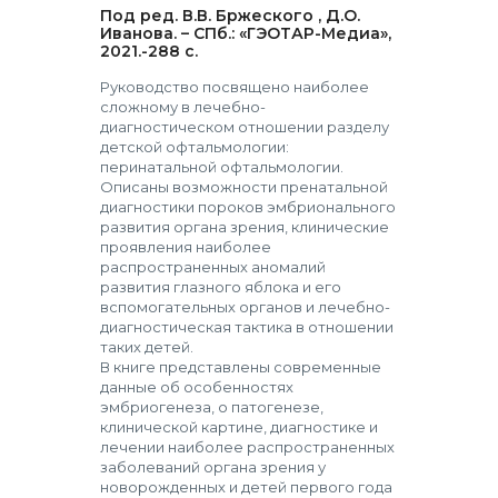
Под ред. В.В. Бржеского , Д.О.
Иванова. – СПб.: «ГЭОТАР-Медиа»,
2021.-288 с.
Руководство посвящено наиболее
сложному в лечебно-
диагностическом отношении разделу
детской офтальмологии:
перинатальной офтальмологии.
Описаны возможности пренатальной
диагностики пороков эмбрионального
развития органа зрения, клинические
проявления наиболее
распространенных аномалий
развития глазного яблока и его
вспомогательных органов и лечебно-
диагностическая тактика в отношении
таких детей.
В книге представлены современные
данные об особенностях
эмбриогенеза, о патогенезе,
клинической картине, диагностике и
лечении наиболее распространенных
заболеваний органа зрения у
новорожденных и детей первого года