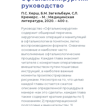
руководство
П.С. Херш, Б.М. Загельбаум, С.Л.
Кремерс. - М. ; Медицинская
литература, 2020. - 400 с.
Руководство «Офтальмохирургия»
содержит обширный перечень
хирургических операций и манипуляций
в офтальмологии в понятном, легко
воспроизводимом формате. Охвачены
основные и наиболее часто
выполняемые офтальмологические
процедуры. Каждая глава знакомит
читателя с конкретным оперативным
вмешательством путем пошаговых
инструкций, а наиболее важные
моменты проиллюстрированы
рисунками. Несмотря на то, что целью
каждой главы остается сжатое
описание определенной процедуры в
манере «как это сделать», каждая глава
также содержит краткие разделы по 1)
показаниям; 2) предоперационной
подготовке к вмешательству; 3)