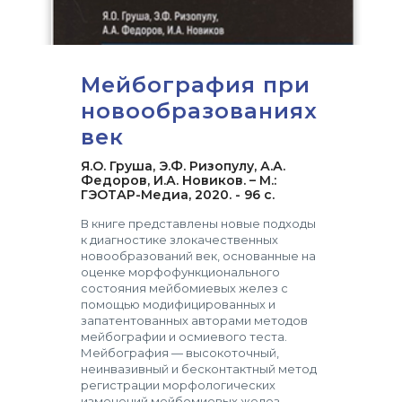
Мейбография при
новообразованиях
век
Я.О. Груша, Э.Ф. Ризопулу, А.А.
Федоров, И.А. Новиков. – М.:
ГЭОТАР-Медиа, 2020. - 96 с.
В книге представлены новые подходы
к диагностике злокачественных
новообразований век, основанные на
оценке морфофункционального
состояния мейбомиевых желез с
помощью модифицированных и
запатентованных авторами методов
мейбографии и осмиевого теста.
Мейбография — высокоточный,
неинвазивный и бесконтактный метод
регистрации морфологических
изменений мейбомиевых желез,