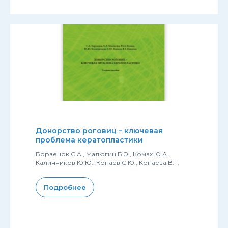
Донорство роговиц – ключевая
проблема кератопластики
Борзенок С.А., Малюгин Б.Э., Комах Ю.А.,
Калинников Ю.Ю., Копаев С.Ю., Копаева В.Г.
Подробнее