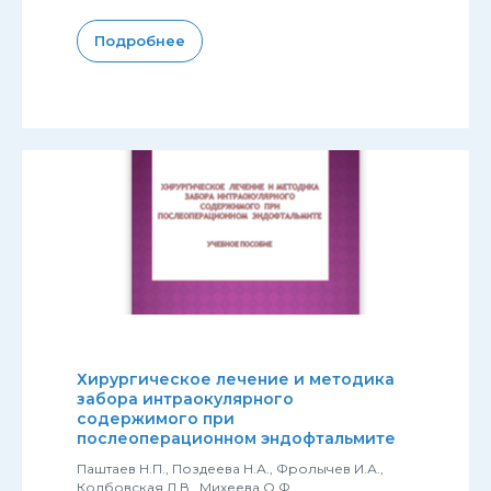
Подробнее
Хирургическое лечение и методика
забора интраокулярного
содержимого при
послеоперационном эндофтальмите
Паштаев Н.П., Поздеева Н.А., Фролычев И.А.,
Колбовская Л.В., Михеева О.Ф.