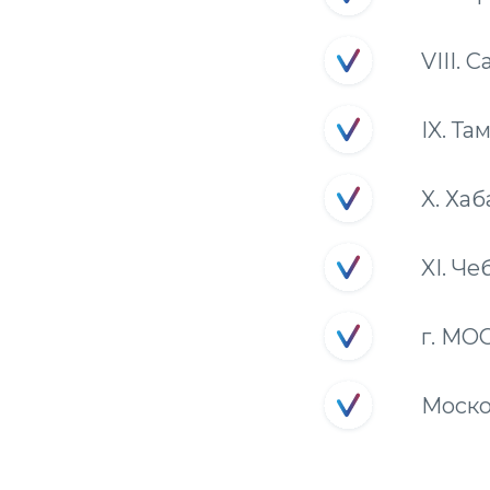
VIII.
IX. Т
X. Ха
XI. Ч
г. МО
Моско