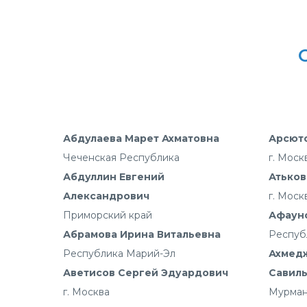
Абдулаева Марет Ахматовна
Арсют
Чеченская Республика
г. Моск
Абдуллин Евгений
Атьков
Александрович
г. Моск
Приморский край
Афауно
Абрамова Ирина Витальевна
Респуб
Республика Марий-Эл
Ахмед
Аветисов Сергей Эдуардович
Савил
г. Москва
Мурман