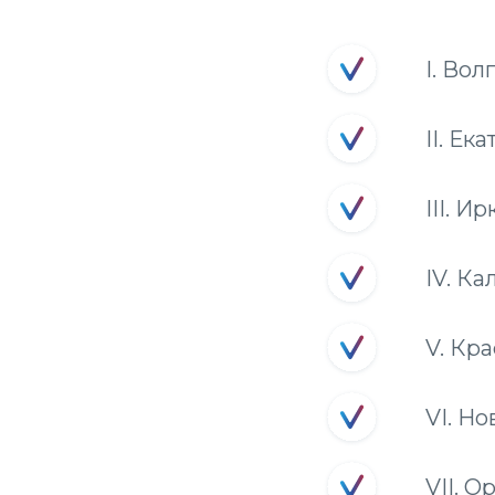
I. Во
II. Е
III. И
IV. К
V. Кр
VI. Н
VII. 