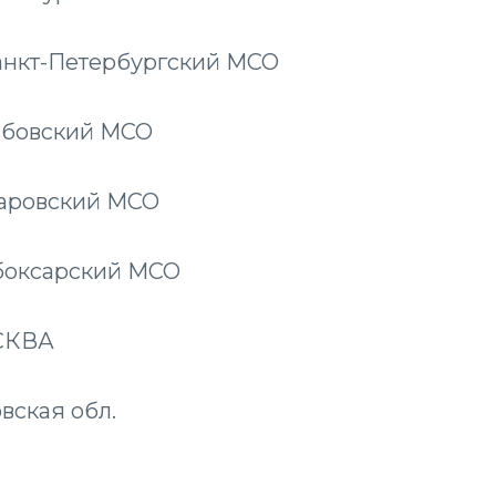
 Санкт-Петербургский МСО
амбовский МСО
баровский МСО
ебоксарский МСО
СКВА
вская обл.