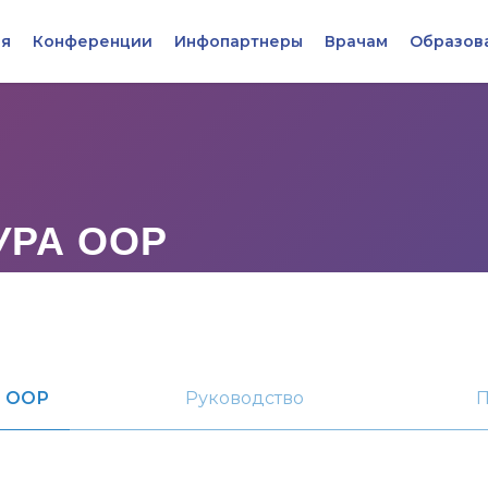
я
Конференции
Инфопартнеры
Врачам
Образов
УРА ООР
ы ООР
Руководство
П