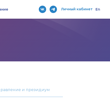
Личный кабинет
ание
En
равление и президиум