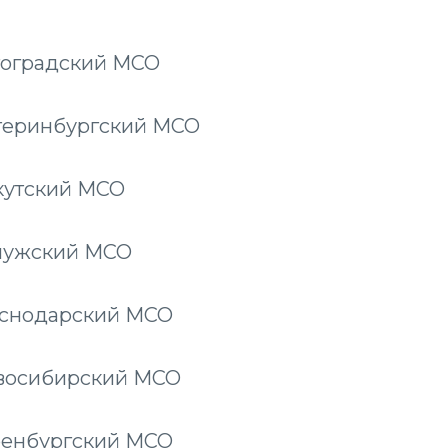
лгоградский МСО
катеринбургский МСО
ркутский МСО
алужский МСО
аснодарский МСО
овосибирский МСО
Оренбургский МСО