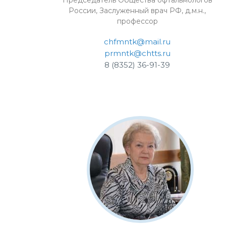
Председатель Общества офтальмологов
России, Заслуженный врач РФ, д.м.н.,
профессор
chfmntk@mail.ru
prmntk@chtts.ru
8 (8352) 36-91-39