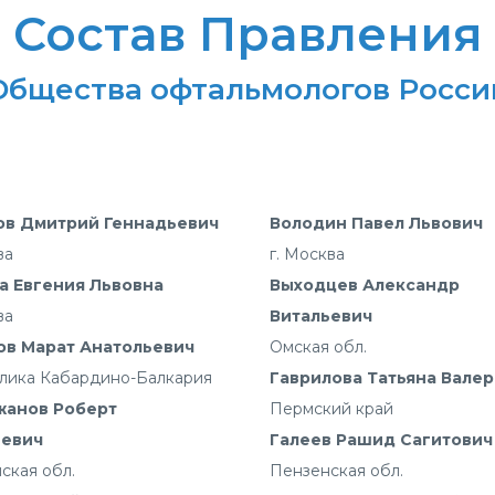
Состав Правления
Общества офтальмологов Росси
ов Дмитрий Геннадьевич
Володин Павел Львович
ва
г. Москва
а Евгения Львовна
Выходцев Александр
ва
Витальевич
в Марат Анатольевич
Омская обл.
лика Кабардино-Балкария
Гаврилова Татьяна Вале
жанов Роберт
Пермский край
ьевич
Галеев Рашид Сагитович
ская обл.
Пензенская обл.