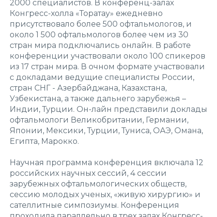
2000 специалистов. В конференц-залах
Конгресс-холла «Торатау» ежедневно
присутствовало более 500 офтальмологов, и
около 1 500 офтальмологов более чем из 30
стран мира подключались онлайн. В работе
конференции участвовали около 100 спикеров
из 17 стран мира. В очном формате участвовали
с докладами ведущие специалисты России,
стран СНГ - Азербайджана, Казахстана,
Узбекистана, а также дальнего зарубежья –
Индии, Турции. Он-лайн представили доклады
офтальмологи Великобритании, Германии,
Японии, Мексики, Турции, Туниса, ОАЭ, Омана,
Египта, Марокко.
Научная программа конференция включала 12
российских научных сессий, 4 сессии
зарубежных офтальмологических обществ,
сессию молодых ученых, «живую хирургию» и
сателлитные симпозиумы. Конференция
проходила параллельно в трех залах Конгресс-