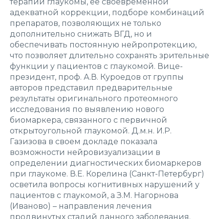
терапии глаукомы, ее своевременной
адекватной коррекции, подборе комбинаций
препаратов, позволяющих не только
дополнительно снижать ВГД, но и
обеспечивать постоянную нейропротекцию,
что позволяет длительно сохранять зрительные
функции у пациентов с глаукомой. Вице-
президент, проф. А.В. Куроедов от группы
авторов представил предварительные
результаты оригинального протеомного
исследования по выявлению нового
биомаркера, связанного с первичной
открытоугольной глаукомой. Д.м.н. И.Р.
Газизова в своем докладе показала
возможности нейровизуализации в
определении диагностических биомаркеров
при глаукоме. В.Е. Корелина (Санкт-Петербург)
осветила вопросы когнитивных нарушений у
пациентов с глаукомой, а З.М. Нагорнова
(Иваново) – направления лечения
продвинутых стадий данного заболевания.