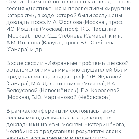
Самой объемной по количеству докладов стала
сессия «Достижения и перспективы хирургии
катаракты», в ходе которой были заслушаны
доклады проф. М.А. Фролова (Москва), проф.
И.Э. Иошина (Москва), проф. К.Б. Першина
(Москва), проф. С.Д. Стебнева (Самара), к.м.н.
А.М. Иванова (Калуга), проф. В.С. Стебнева
(Самара) и др.
В ходе сессии «Избранные проблемы детской
офтальмологии» вниманию слушателей были
представлены доклады проф. О.В. Жуковой
(Самара), М.А. Далалишвили (Москва), К.А.
Белоусовой (Новосибирск), Е.А. Королевой
(Москва), В.Ю. Мартыновой (Чебоксары).
В рамках конференции состоялась также
сессия молодых ученых, в ходе которых
докладчики из Уфы, Москвы, Екатеринбурга,
Челябинска представили результаты своих
научных исследований и поделились