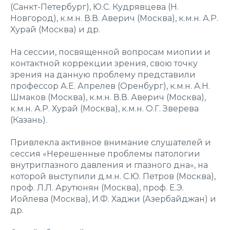
(Санкт-Петербург), Ю.С. Кудрявцева (Н.
Новгород), к.м.н. В.В. Аверич (Москва), к.м.н. А.Р.
Хурай (Москва) и др.
На сессии, посвященной вопросам миопии и
контактной коррекции зрения, свою точку
зрения на данную проблему представили
профессор А.Е. Апрелев (Оренбург), к.м.н. А.Н.
Шмаков (Москва), к.м.н. В.В. Аверич (Москва),
к.м.н. А.Р. Хурай (Москва), к.м.н. О.Г. Зверева
(Казань).
Привлекла активное внимание слушателей и
сессия «Нерешенные проблемы патологии
внутриглазного давления и глазного дна», на
которой выступили д.м.н. С.Ю. Петров (Москва),
проф. Л.Л. Арутюнян (Москва), проф. Е.Э.
Иойлева (Москва), И.Ф. Хаджи (Азербайджан) и
др.