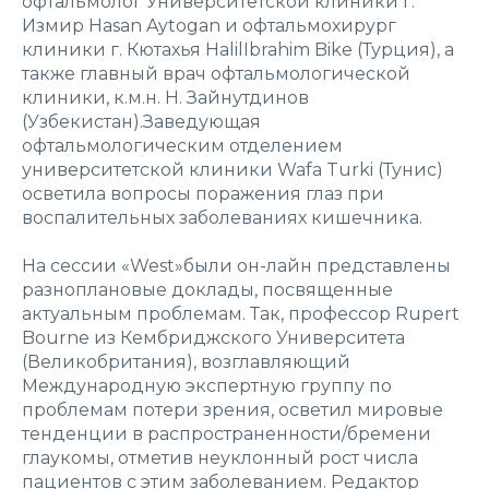
офтальмолог Университетской клиники г.
Измир Hasan Aytogan и офтальмохирург
клиники г. Кютахья HalilIbrahim Bike (Турция), а
также главный врач офтальмологической
клиники, к.м.н. Н. Зайнутдинов
(Узбекистан).Заведующая
офтальмологическим отделением
университетской клиники Wafa Turki (Тунис)
осветила вопросы поражения глаз при
воспалительных заболеваниях кишечника.
На сессии «West»были он-лайн представлены
разноплановые доклады, посвященные
актуальным проблемам. Так, профессор Rupert
Bourne из Кембриджского Университета
(Великобритания), возглавляющий
Международную экспертную группу по
проблемам потери зрения, осветил мировые
тенденции в распространенности/бремени
глаукомы, отметив неуклонный рост числа
пациентов с этим заболеванием. Редактор