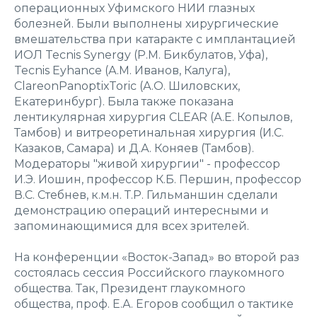
операционных Уфимского НИИ глазных
болезней. Были выполнены хирургические
вмешательства при катаракте с имплантацией
ИОЛ Tecnis Synergy (Р.М. Бикбулатов, Уфа),
Tecnis Eyhance (А.М. Иванов, Калуга),
ClareonPanoptixToric (А.О. Шиловских,
Екатеринбург). Была также показана
лентикулярная хирургия CLEAR (А.Е. Копылов,
Тамбов) и витреоретинальная хирургия (И.С.
Казаков, Самара) и Д.А. Коняев (Тамбов).
Модераторы "живой хирургии" - профессор
И.Э. Иошин, профессор К.Б. Першин, профессор
В.С. Стебнев, к.м.н. Т.Р. Гильманшин сделали
демонстрацию операций интересными и
запоминающимися для всех зрителей.
На конференции «Восток-Запад» во второй раз
состоялась сессия Российского глаукомного
общества. Так, Президент глаукомного
общества, проф. Е.А. Егоров сообщил о тактике