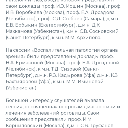
свои доклады проф. И.Э. Иошин (Москва), проф.
И.В. Воробьева (Москва), проф. Е.А. Дроздова
(Челябинск), проф. С.Д. Стебнев (Самара), д.м.н.
Е.В. Бобыкин (Екатеринбург), д.м.н. Д.К.
Махкамова (Узбекистан), к.м.н. С.В. Сосновский
(Санкт-Петербург), к.м.н. М.М. Архипова.
На сессии «Воспалительная патология органа
зрения» были представлены доклады проф.
Н.А. Ермаковой (Москва), проф. Е.А. Дроздовой
(Челябинск), к.м.н. Т.Д. Сизовой (Санкт-
Петербург), д.м.н. Р.З. Кадырова (Уфа) д.м.н. К.З.
Бахтияровой (Уфа), к.м.н. М.М. Иминовой
(Узбекистан).
Большой интерес у слушателей вызвала
сессия, посвященная вопросам диагностики и
лечения заболеваний роговицы. Свои
сообщения представили проф. И.М.
Корниловский (Москва), д.м.н. С.В. Труфанов