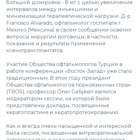
большой дозировке - 8 мг с целью увеличения
интервалов между инъекциями и
минимизации терапевтической нагрузки. Д-р
Francisco Alvarado, офтальмолог госпиталя г.
Мехико (Мексика) в своем сообщении осветил
вопросы хирургии роговицы, в частности,
показания и результаты применения
ксенотрансплантатов.
Участие Общества офтальмологов Турции в
работе конференции «Восток-Запад» уже стало
традиционным. В этом году президент
Общества офтальмологов тюркоязычных стран
(TROS), профессор Öner Gelişken являлся
модератором сессии, на которой были
представлены доклады, посвященные
кератопластике и кератопротезированию.
Как и всегда очень насыщенной и интересной
была сессия, посвященная витреоретинальной
патологии глаз, в ходе которой представили