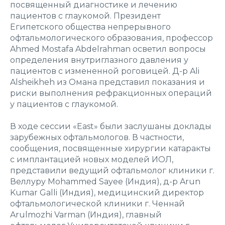
посвященный диагностике и лечению
пациентов с глаукомой. Президент
Египетского общества непрерывного
офтальмологического образования, профессор
Ahmed Mostafa Abdelrahman осветил вопросы
определения внутриглазного давления у
пациентов с измененной роговицей. Д-р Ali
Alsheikheh из Омана представил показания и
риски выполнения рефракционных операций
у пациентов с глаукомой.
В ходе сессии «East» были заслушаны доклады
зарубежных офтальмологов. В частности,
сообщения, посвященные хирургии катаракты
с имплантацией новых моделей ИОЛ,
представили ведущий офтальмолог клиники г.
Веллуру Mohammed Sayee (Индия), д-р Arun
Kumar Galli (Индия), медицинский директор
офтальмологической клиники г. Ченнай
Arulmozhi Varman (Индия), главный