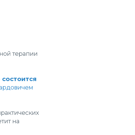
ной терапии
»
состоится
уардовичем
практических
тит на