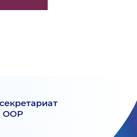
 секретариат
й ООР